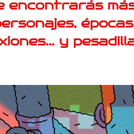
 encontrarás más
ersonajes, épocas,
iones... y pesadilla