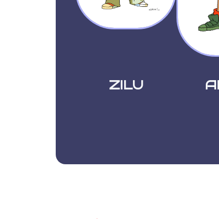
ZILU
A