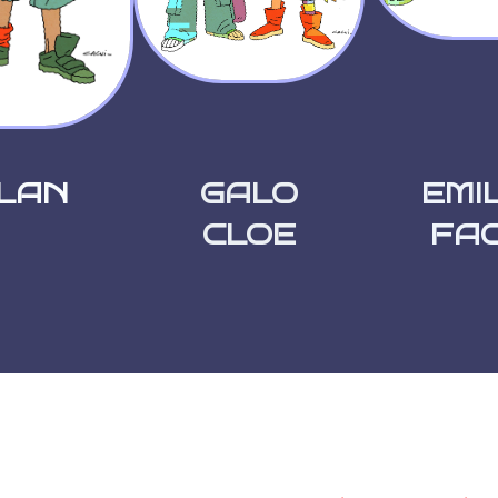
LAN
GALO
EMI
CLOE
FA