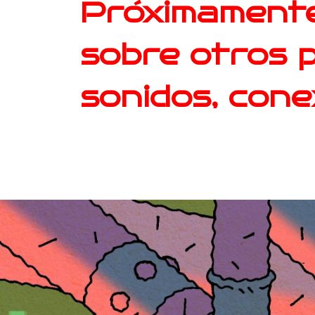
Próximamente
sobre otros p
sonidos, conex