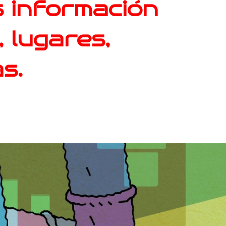
 información
 lugares,
s.