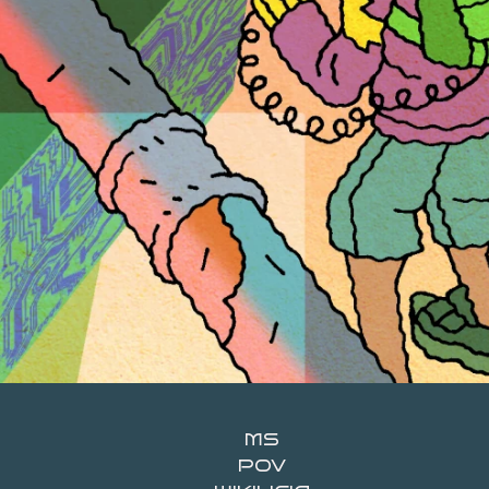
MS
POV