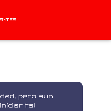
ENTES
rdad, pero aún
niciar tal