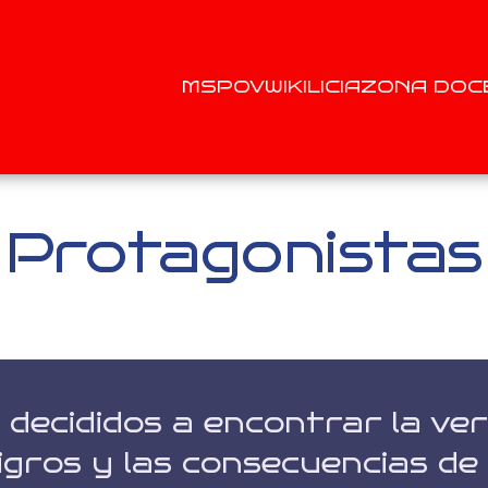
MS
POV
WIKILICIA
ZONA DOC
Protagonistas
 decididos a encontrar la ve
gros y las consecuencias de i